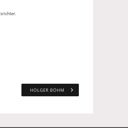
srichter.
HOLGER BÖHM