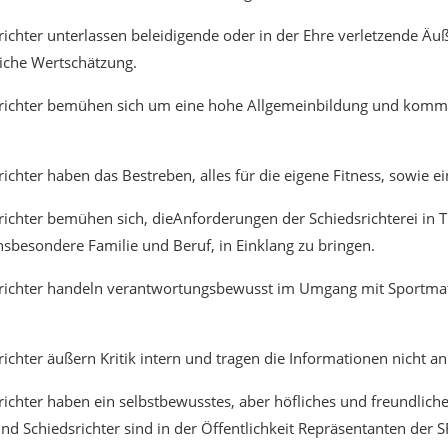
richter unterlassen beleidigende oder in der Ehre verletzende Äu
liche Wertschätzung.
srichter bemühen sich um eine hohe Allgemeinbildung und kommen
ichter haben das Bestreben, alles für die eigene Fitness, sowie 
richter bemühen sich, dieAnforderungen der Schiedsrichterei in 
nsbesondere Familie und Beruf, in Einklang zu bringen.
dsrichter handeln verantwortungsbewusst im Umgang mit Sportma
ichter äußern Kritik intern und tragen die Informationen nicht an 
richter haben ein selbstbewusstes, aber höfliches und freundlich
 und Schiedsrichter sind in der Öffentlichkeit Repräsentanten de